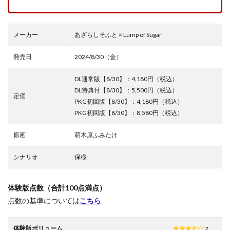
メーカー
あざらしそふと × Lump of Sugar
発売日
2024/8/30（金）
DL通常版【8/30】：4,180円（税込）
DL特典付【8/30】：5,500円（税込）
定価
PKG初回版【8/30】：4,180円（税込）
PKG初回版【8/30】：8,580円（税込）
原画
萌木原ふみたけ
シナリオ
保桜
体験版点数（合計100点満点）
点数の基準については
こちら
体験版ボリューム
7