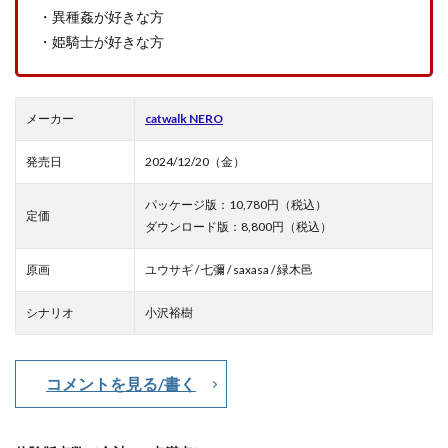
・異種姦が好きな方
・姫騎士が好きな方
メーカー
catwalk NERO
発売日
2024/12/20（金）
パッケージ版：10,780円（税込）
定価
ダウンロード版：8,800円（税込）
原画
ユウサギ / 七彌 / saxasa / 緑木邑
シナリオ
小沢裕樹
コメントを見る/書く