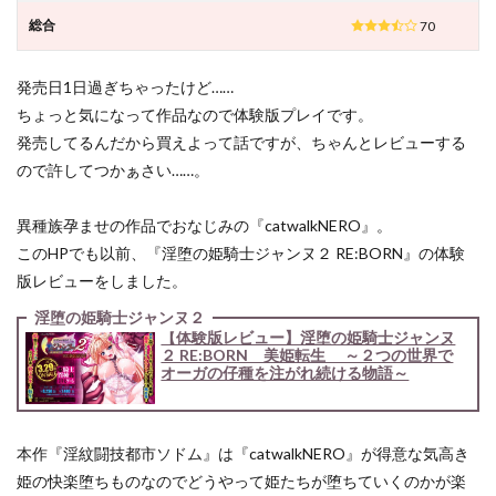
総合
70
発売日1日過ぎちゃったけど……
ちょっと気になって作品なので体験版プレイです。
発売してるんだから買えよって話ですが、ちゃんとレビューする
ので許してつかぁさい……。
異種族孕ませの作品でおなじみの『catwalkNERO』。
このHPでも以前、『淫堕の姫騎士ジャンヌ２ RE:BORN』の体験
版レビューをしました。
淫堕の姫騎士ジャンヌ２
【体験版レビュー】淫堕の姫騎士ジャンヌ
２ RE:BORN 美姫転生 ～２つの世界で
オーガの仔種を注がれ続ける物語～
本作『淫紋闘技都市ソドム』は『catwalkNERO』が得意な気高き
姫の快楽堕ちものなのでどうやって姫たちが堕ちていくのかが楽