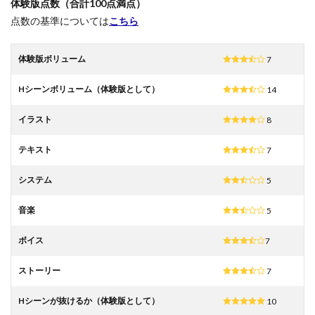
体験版点数（合計100点満点）
点数の基準については
こちら
体験版ボリューム
7
Hシーンボリューム（体験版として）
14
イラスト
8
テキスト
7
システム
5
音楽
5
ボイス
7
ストーリー
7
Hシーンが抜けるか（体験版として）
10