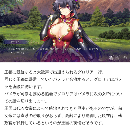
王都に凱旋すると大歓声で出迎えられるグロリア一行。
同じく王都に帰還していたパメラと合流すると、グロリアはパメ
ラを密談に誘います。
パメラが司祭を務める協会でグロリアはパメラに次の女帝につい
ての話を切り出します。
王国は代々女帝によって統治されてきた歴史があるのですが、前
女帝には直系の跡取りがおらず、高齢により崩御した現在は、執
政官が代行しているというのが王国の実情だそうです。