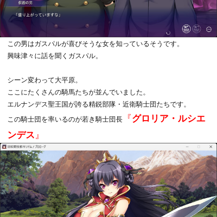
この男はガスパルが喜びそうな女を知っているそうです。
興味津々に話を聞くガスパル。
シーン変わって大平原。
ここにたくさんの騎馬たちが並んでいました。
エルナンデス聖王国が誇る精鋭部隊・近衛騎士団たちです。
『
グロリア・ルシエ
この騎士団を率いるのが若き騎士団長
ンデス
』