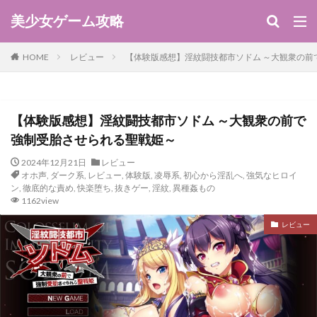
美少女ゲーム攻略
HOME
レビュー
【体験版感想】淫紋闘技都市ソドム ～大観衆の前
【体験版感想】淫紋闘技都市ソドム ～大観衆の前で
強制受胎させられる聖戦姫～
2024年12月21日
レビュー
オホ声
,
ダーク系
,
レビュー
,
体験版
,
凌辱系
,
初心から淫乱へ
,
強気なヒロイ
ン
,
徹底的な責め
,
快楽堕ち
,
抜きゲー
,
淫紋
,
異種姦もの
1162view
レビュー